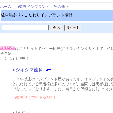
ホーム
>
山梨県インプラント
>
その他
>
駐車場あり - こだわりインプラント情報
はこのサイトでバナー広告(このランキングサイトで上位
科医院
1 - 1 ( 1 件中 )
シキシマ歯科
■
３０年以上のインプラント歴があります。インプラントの
と思われている患者様は多いのですが、当院では患者様に
でおこなっております。また、当日より仮歯をお使いいた
山梨県甲斐市中下条739-1
1 - 1 ( 1 件中 )