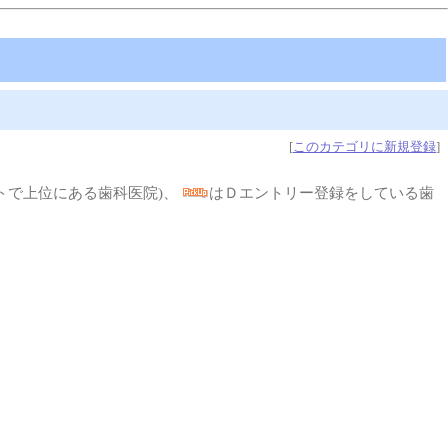
[
このカテゴリに新規登録
]
トで上位にある歯科医院)、
はＤエントリー登録をしている歯